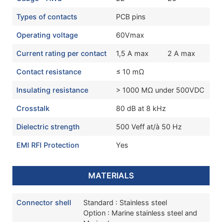
Types of contacts
PCB pins
Operating voltage
60Vmax
Current rating per contact
1,5 A max
2 A max
Contact resistance
≤ 10 mΩ
Insulating resistance
> 1000 MΩ under 500VDC
Crosstalk
80 dB at 8 kHz
Dielectric strength
500 Veff at/à 50 Hz
EMI RFI Protection
Yes
MATERIALS
Connector shell
Standard : Stainless steel
Option : Marine stainless steel and