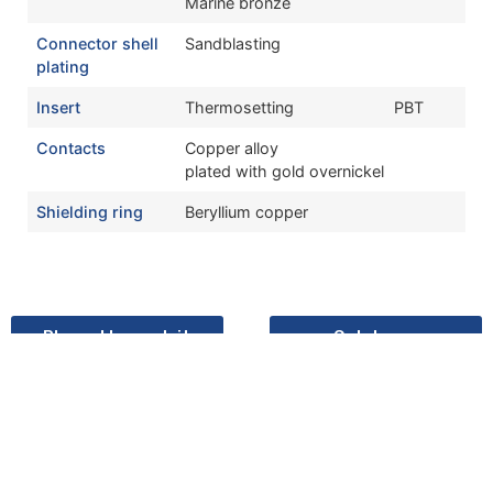
Marine bronze
Connector shell
Sandblasting
plating
Insert
Thermosetting
PBT
Contacts
Copper alloy
plated with gold overnickel
Shielding ring
Beryllium copper
Plaquette produit
Catalogue
Commander un echantillon
Last update:10/05/2026