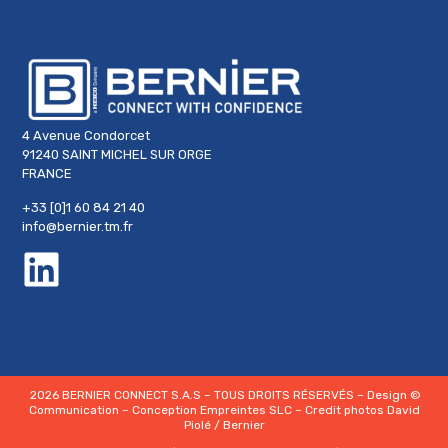
4 Avenue Condorcet
91240 SAINT MICHEL SUR ORGE
FRANCE
+33 [0]1 60 84 21 40
info@bernier.tm.fr
2026 BERNIER CONNECT S.A.S – TOUS DROITS RÉSERVÉS – Design
©
Communication
– Conception
Empreintes SLC
– Credit photos
David
Piolé
/ Bernier