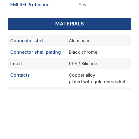
EMI RFI Protection
Yes
MATERIALS
Connector shell
Aluminum
Connector shell plating
Black chrome
Insert
PPS / Silicone
Contacts
Copper alloy
plated with gold overnickel
Shielding ring
Beryllium copper
Backshell
Aluminum
Backshell plating
Black chrome