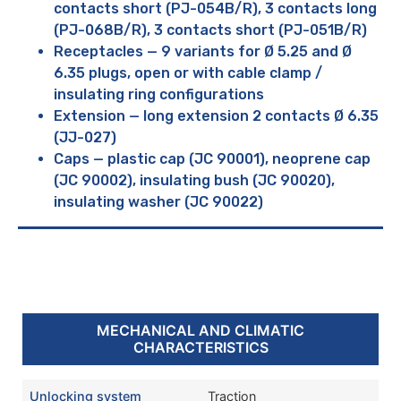
contacts short (PJ-054B/R), 3 contacts long
(PJ-068B/R), 3 contacts short (PJ-051B/R)
Receptacles — 9 variants for Ø 5.25 and Ø
6.35 plugs, open or with cable clamp /
insulating ring configurations
Extension — long extension 2 contacts Ø 6.35
(JJ-027)
Caps — plastic cap (JC 90001), neoprene cap
(JC 90002), insulating bush (JC 90020),
insulating washer (JC 90022)
MECHANICAL AND CLIMATIC
CHARACTERISTICS
Unlocking system
Traction