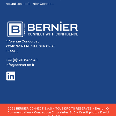
actualités de Bernier Connect.
4 Avenue Condorcet
91240 SAINT MICHEL SUR ORGE
FRANCE
+33 [0]1 60 84 21 40
info@bernier.tm.fr
2026 BERNIER CONNECT S.A.S – TOUS DROITS RÉSERVÉS – Design
©
Communication
– Conception
Empreintes SLC
– Credit photos
David