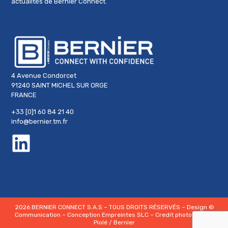
actualités de Bernier Connect.
4 Avenue Condorcet
91240 SAINT MICHEL SUR ORGE
FRANCE
+33 [0]1 60 84 21 40
info@bernier.tm.fr
2026 BERNIER CONNECT S.A.S – TOUS DROITS RÉSERVÉS – Design
©
Communication
– Conception
Empreintes SLC
– Credit photos
David
Piolé
/ Bernier