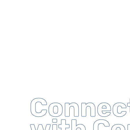
Connec
with Co